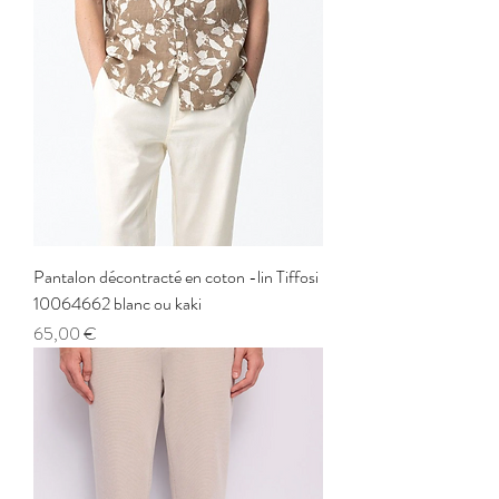
Pantalon décontracté en coton -lin Tiffosi
10064662 blanc ou kaki
Prix
65,00 €