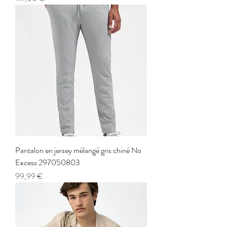
Pantalon en jersey mélangé gris chiné No
Excess 297050803
Prix
99,99 €