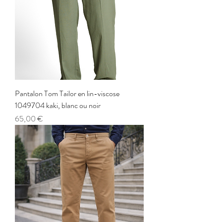
Pantalon Tom Tailor en lin-viscose
1049704 kaki, blanc ou noir
Prix
65,00 €