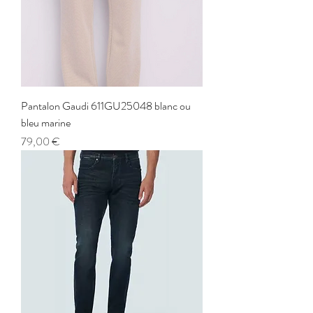
Pantalon Gaudi 611GU25048 blanc ou
bleu marine
Prix
79,00 €