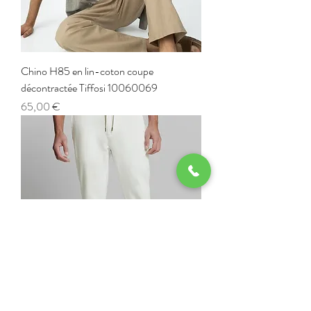
Chino H85 en lin-coton coupe
décontractée Tiffosi 10060069
Prix
65,00 €