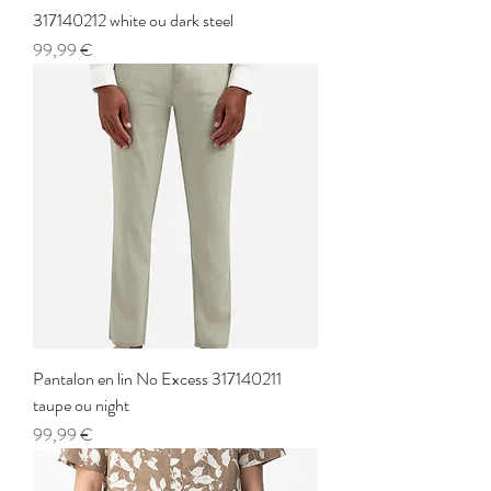
317140212 white ou dark steel
Prix
99,99 €
Pantalon en lin No Excess 317140211
taupe ou night
Prix
99,99 €