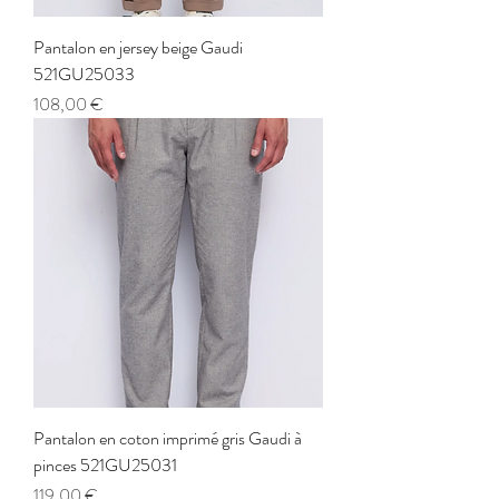
Pantalon en jersey beige Gaudi
521GU25033
Prix
108,00 €
Pantalon en coton imprimé gris Gaudi à
pinces 521GU25031
Prix
119,00 €