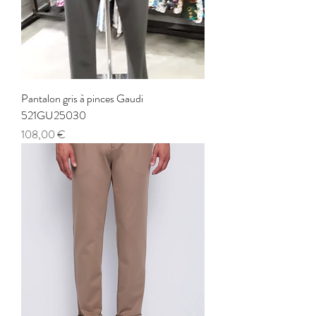
Pantalon gris à pinces Gaudi
521GU25030
Prix
108,00 €