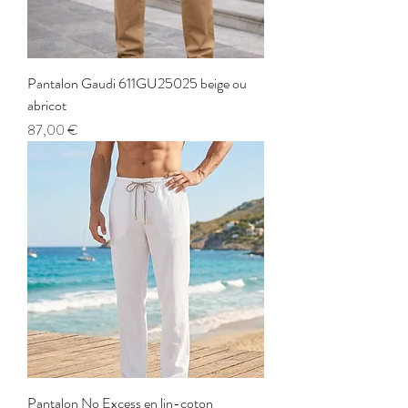
Pantalon Gaudi 611GU25025 beige ou
abricot
Prix
87,00 €
Pantalon No Excess en lin-coton