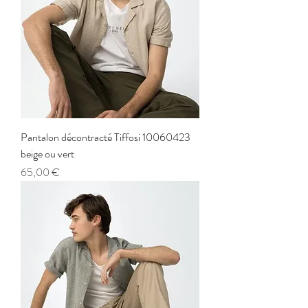
Pantalon décontracté Tiffosi 10060423
beige ou vert
Prix
65,00 €