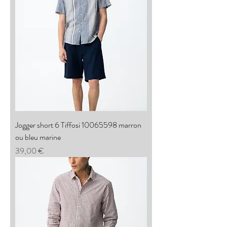
Jogger short 6 Tiffosi 10065598 marron
ou bleu marine
Prix
39,00 €