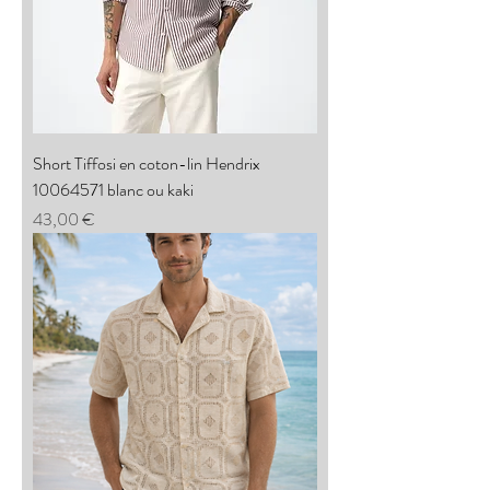
Short Tiffosi en coton-lin Hendrix
10064571 blanc ou kaki
Prix
43,00 €