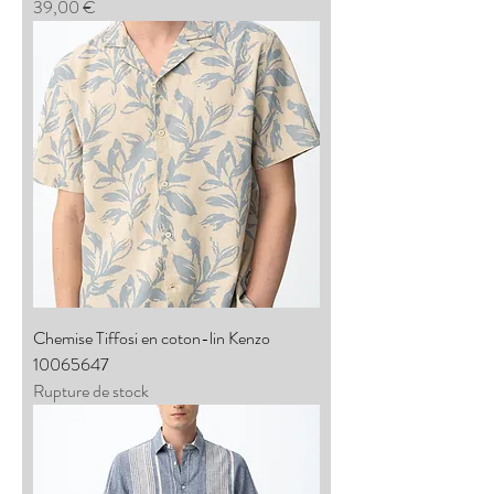
Prix
39,00 €
Chemise Tiffosi en coton-lin Kenzo
10065647
Rupture de stock