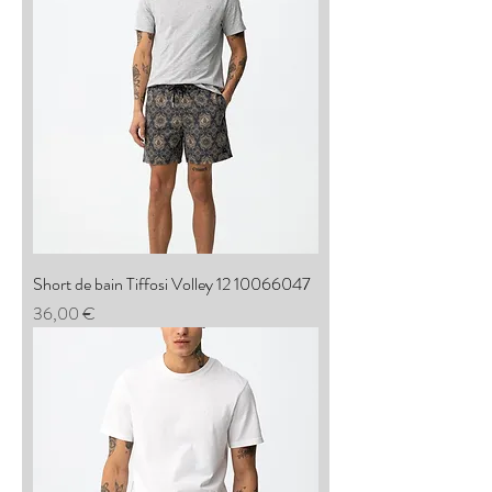
Short de bain Tiffosi Volley 12 10066047
Prix
36,00 €