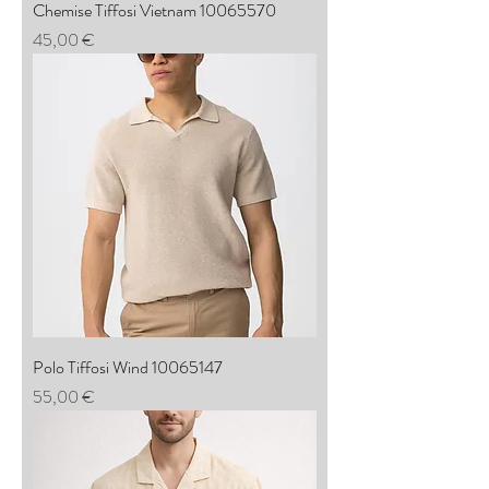
Chemise Tiffosi Vietnam 10065570
Prix
45,00 €
Polo Tiffosi Wind 10065147
Prix
55,00 €