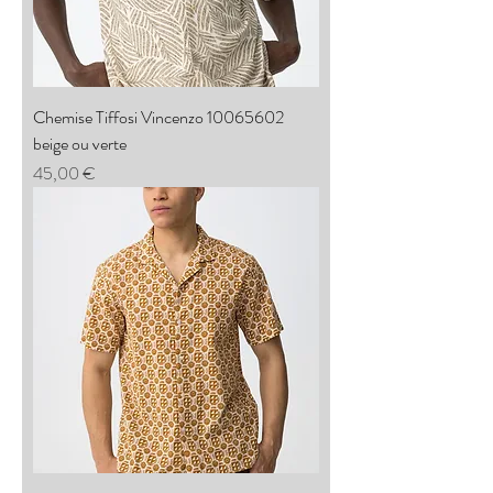
Chemise Tiffosi Vincenzo 10065602
beige ou verte
Prix
45,00 €