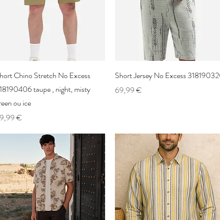
Aperçu rapide
Aperçu rapide
hort Chino Stretch No Excess
Short Jersey No Excess 3181903
18190406 taupe , night, misty
Prix
69,99 €
reen ou ice
rix
9,99 €