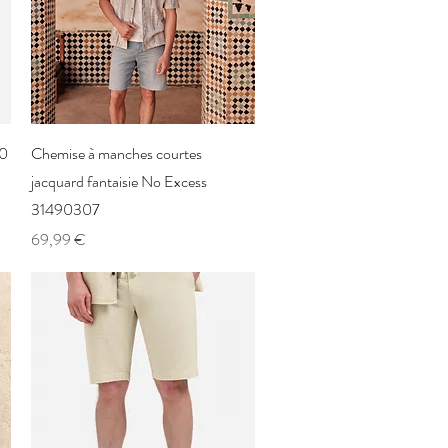
Aperçu rapide
20
Chemise à manches courtes
jacquard fantaisie No Excess
31490307
Prix
69,99 €