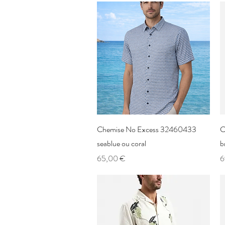
Aperçu rapide
Chemise No Excess 32460433
C
seablue ou coral
b
Prix
P
65,00 €
6