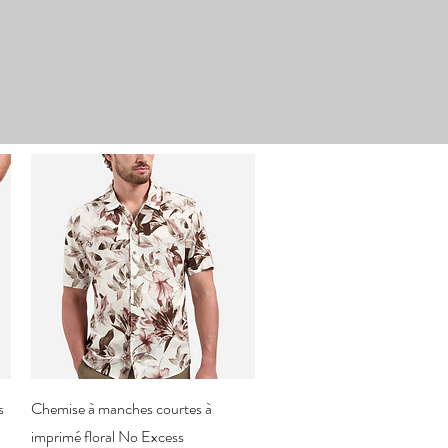
Aperçu rapide
s
Chemise à manches courtes à
imprimé floral No Excess