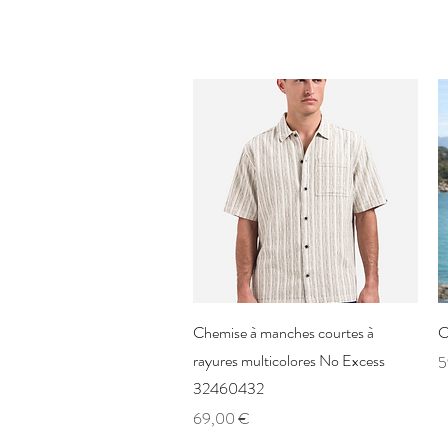
Aperçu rapide
Chemise à manches courtes à
C
rayures multicolores No Excess
P
5
32460432
Prix
69,00 €