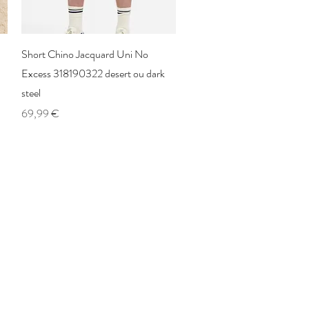
Aperçu rapide
Short Chino Jacquard Uni No
Excess 318190322 desert ou dark
steel
Prix
69,99 €