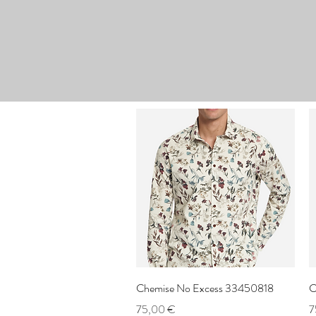
Aperçu rapide
Chemise No Excess 33450818
C
Prix
P
75,00 €
7