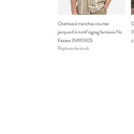
Aperçu rapide
Chemise à manches courtes
C
jacquard à motif zigzag fantaisie No
3
Excess 31490305
P
6
Rupture de stock