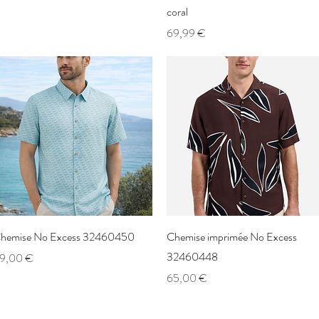
coral
Prix
69,99 €
Aperçu rapide
Aperçu rapide
hemise No Excess 32460450
Chemise imprimée No Excess
32460448
rix
9,00 €
Prix
65,00 €