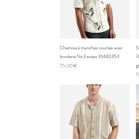
Aperçu rapide
Chemise à manches courtes avec
S
broderie No Excess 31440353
3
g
Prix
75,00 €
P
5