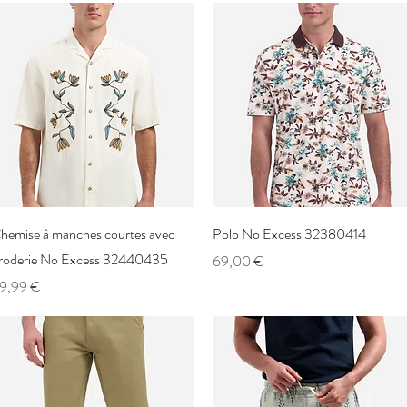
Aperçu rapide
Aperçu rapide
hemise à manches courtes avec
Polo No Excess 32380414
roderie No Excess 32440435
Prix
69,00 €
rix
9,99 €