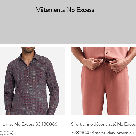
Vêtements No Excess
Aperçu rapide
Aperçu rapide
hemise No Excess 33430866
Short chino décontracté No Exces
328190423 stone, dark brown ou
rix
5,00 €