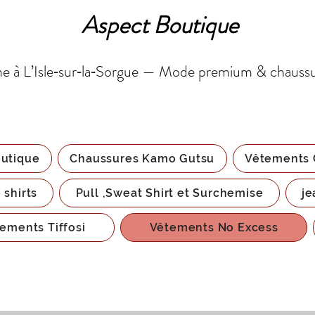
Aspect Boutique
 à L’Isle‑sur‑la‑Sorgue — Mode premium & chauss
utique
Chaussures Kamo Gutsu
Vêtements 
 shirts
Pull ,Sweat Shirt et Surchemise
je
ements Tiffosi
Vêtements No Excess