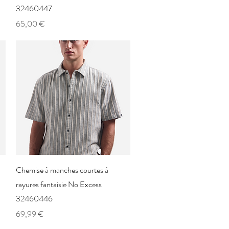
32460447
Prix
65,00 €
Aperçu rapide
Chemise à manches courtes à
rayures fantaisie No Excess
32460446
Prix
69,99 €