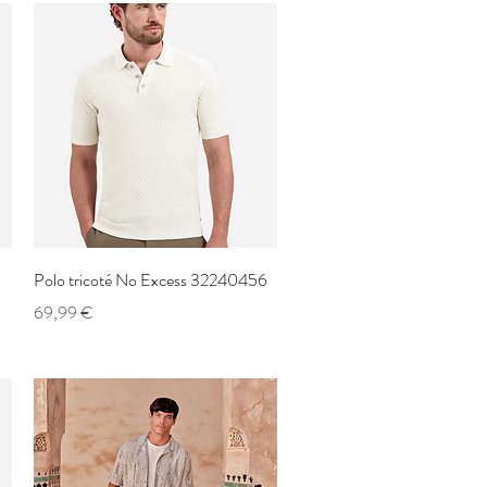
Aperçu rapide
Polo tricoté No Excess 32240456
Prix
69,99 €