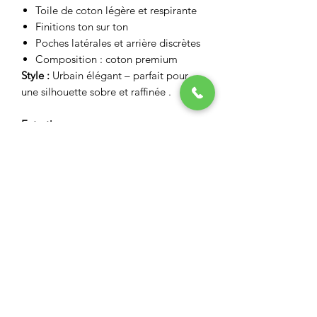
Toile de coton légère et respirante
Finitions ton sur ton
Poches latérales et arrière discrètes
Composition : coton premium
Style :
Urbain élégant – parfait pour
une silhouette sobre et raffinée .
Entretien
laver à l'envers à 30c avec des couleurs
identiques
pas de javel
pas de sèche linge
repasser à l'envers