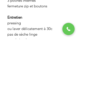
3 poches internes
fermeture zip et boutons
Entretien
pressing
ou laver délicatement à 30c
pas de sèche linge
pas de javel
ASPECT BOUTIQUE
Restez informés
Envoyer