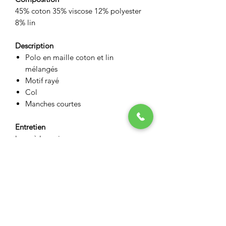
45% coton 35% viscose 12% polyester
8% lin
Description
Polo en maille coton et lin
mélangés
Motif rayé
Col
Manches courtes
Entretien
laver à la main
pas de chlore
séchage à plat
repasser à l'envers à 110c maxi
ASPECT BOUTIQUE