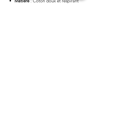
Matière
: Coton doux et respirant
Entretien
laver à l'envers à 30c avec des couleurs
identiques
pas de javel
pas de sèche linge repasser à l'envers
ASPECT BOUTIQUE
Restez informés
Envoyer