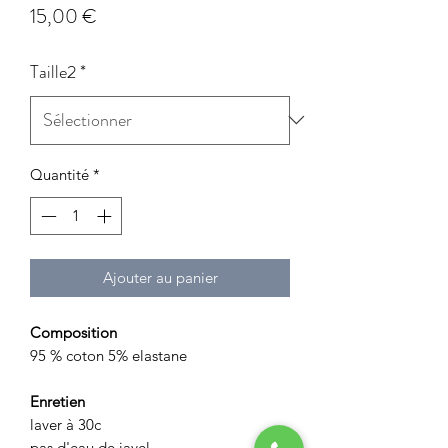
Prix
15,00 €
Taille2
*
Quantité
*
Ajouter au panier
Composition
95 % coton 5% elastane
Enretien
laver à 30c
pas d'eau de javel