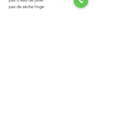
pas de séche linge
ASPECT BOUTIQUE
Restez informés
Envoyer
aspect.boutiq@orange.fr
28 rue Carnot à L'Isle sur la Sorgue 84800
06 12 37 55 77