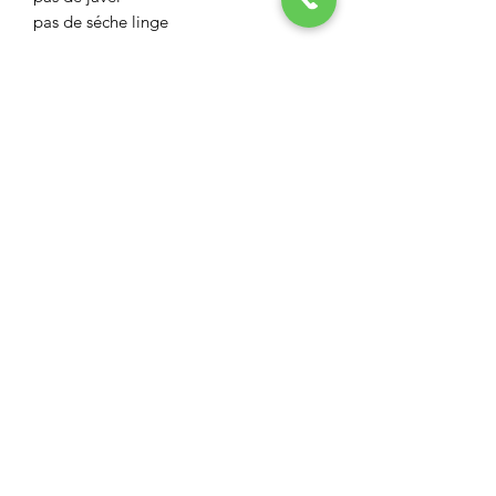
pas de séche linge
ASPECT BOUTIQUE
Restez informés
Envoyer
aspect.boutiq@orange.fr
28 rue Carnot à L'Isle sur la Sorgue 84800
06 12 37 55 77