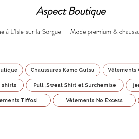
Aspect Boutique
 à L’Isle‑sur‑la‑Sorgue — Mode premium & chauss
utique
Chaussures Kamo Gutsu
Vêtements 
 shirts
Pull ,Sweat Shirt et Surchemise
je
ements Tiffosi
Vêtements No Excess