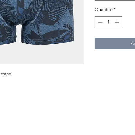
Quantité
*
Aj
astane