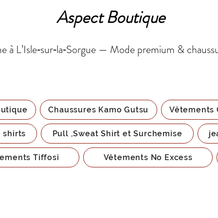
Aspect Boutique
 à L’Isle‑sur‑la‑Sorgue — Mode premium & chauss
utique
Chaussures Kamo Gutsu
Vêtements 
 shirts
Pull ,Sweat Shirt et Surchemise
je
ements Tiffosi
Vêtements No Excess