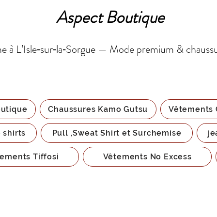
Aspect Boutique
 à L’Isle‑sur‑la‑Sorgue — Mode premium & chauss
utique
Chaussures Kamo Gutsu
Vêtements 
 shirts
Pull ,Sweat Shirt et Surchemise
je
ements Tiffosi
Vêtements No Excess