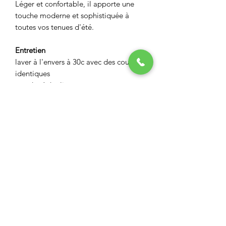
Léger et confortable, il apporte une
touche moderne et sophistiquée à
toutes vos tenues d'été.
Entretien
laver à l'envers à 30c avec des couleurs
identiques
pas de sèche linge
pas de javel
ASPECT BOUTIQUE
Restez informés
Envoyer