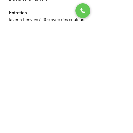
Entretien
laver à l'envers à 30c avec des couleurs
identiques
pas de javel
repasser à l'envers
ASPECT BOUTIQUE
Restez informés