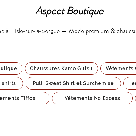
Aspect Boutique
 à L’Isle‑sur‑la‑Sorgue — Mode premium & chauss
utique
Chaussures Kamo Gutsu
Vêtements 
 shirts
Pull ,Sweat Shirt et Surchemise
je
ements Tiffosi
Vêtements No Excess