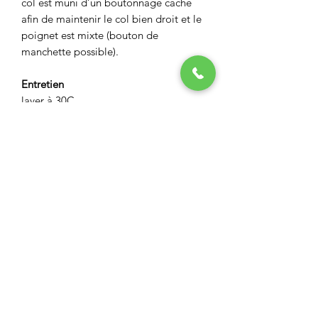
col est muni d’un boutonnage caché
afin de maintenir le col bien droit et le
poignet est mixte (bouton de
manchette possible).
Entretien
laver à 30C
pas de sèche linge
ASPECT BOUTIQUE
Restez informés
Envoyer