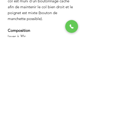
col est muni d’un boutonnage caché
afin de maintenir le col bien droit et le
poignet est mixte (bouton de
manchette possible).
Composition
laver à 30c
pas de sèche linge
ASPECT BOUTIQUE
Restez informés
Envoyer