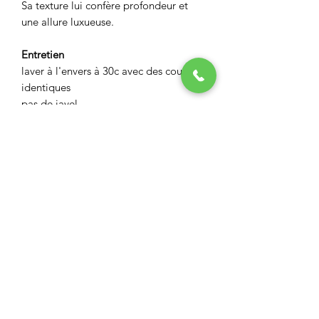
Sa texture lui confère profondeur et
une allure luxueuse.
Entretien
laver à l'envers à 30c avec des couleurs
identiques
pas de javel
pas de sèche linge
ASPECT BOUTIQUE
Restez informés
Envoyer