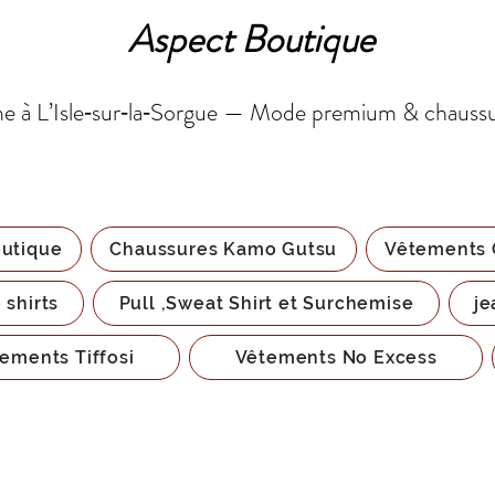
Aspect Boutique
 à L’Isle‑sur‑la‑Sorgue — Mode premium & chauss
utique
Chaussures Kamo Gutsu
Vêtements 
 shirts
Pull ,Sweat Shirt et Surchemise
je
ements Tiffosi
Vêtements No Excess