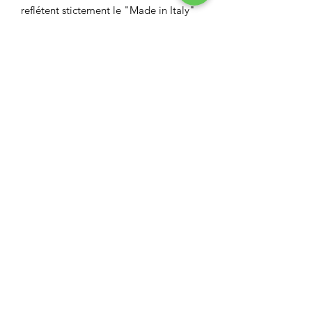
reflétent stictement le "Made in Italy"
respectant une longue tradition
familiale de tailleur .
Entretien
laver à 40c maximum
ne pas utiliser d'eau de javel
pas de séche linge
ASPECT BOUTIQUE
Restez informés
Envoyer