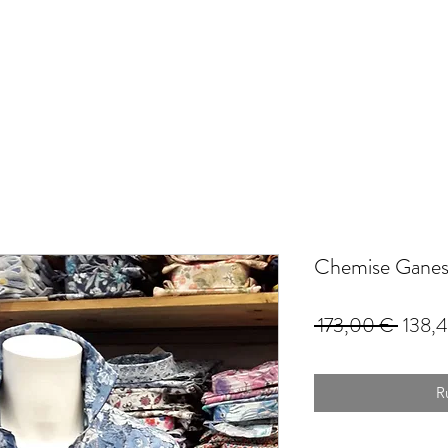
Chemise Ganes
Prix
 173,00 € 
138,
origina
R