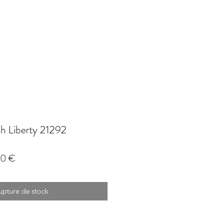
h Liberty 21292
Prix
40 €
l
promotionnel
upture de stock