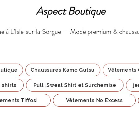
Aspect Boutique
 à L’Isle‑sur‑la‑Sorgue — Mode premium & chauss
utique
Chaussures Kamo Gutsu
Vêtements 
 shirts
Pull ,Sweat Shirt et Surchemise
je
ements Tiffosi
Vêtements No Excess