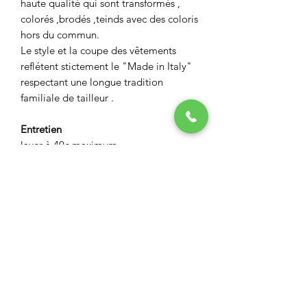
haute qualité qui sont transformés ,
colorés ,brodés ,teinds avec des coloris
hors du commun.
Le style et la coupe des vêtements
reflétent stictement le "Made in Italy"
respectant une longue tradition
familiale de tailleur .
Entretien
laver à 40c maximum
ne pas utiliser d'eau de javel
pas de séche linge
ASPECT BOUTIQUE
Restez informés