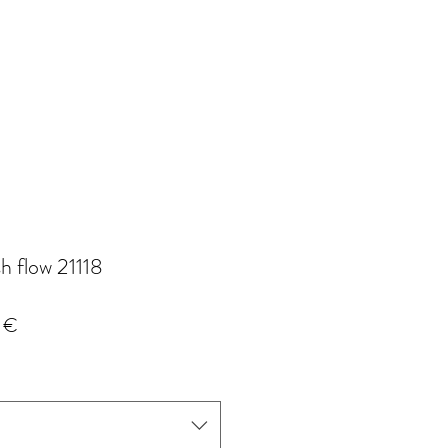
 flow 21118
Prix
 €
l
promotionnel