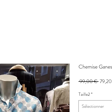
Chemise Ganesh
Prix
 99,00 € 
79,20
origina
Taille2
*
Sélectionner