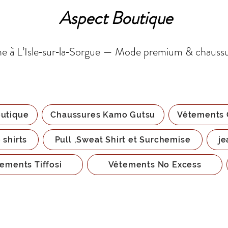
Aspect Boutique
 à L’Isle‑sur‑la‑Sorgue — Mode premium & chauss
utique
Chaussures Kamo Gutsu
Vêtements 
 shirts
Pull ,Sweat Shirt et Surchemise
je
ements Tiffosi
Vêtements No Excess