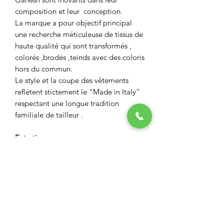
composition et leur conception.
La marque a pour objectif principal
une recherche méticuleuse de tissus de
haute qualité qui sont transformés ,
colorés ,brodés ,teinds avec des coloris
hors du commun.
Le style et la coupe des vêtements
reflétent stictement le "Made in Italy"
respectant une longue tradition
familiale de tailleur .
Entretien
laver à 40c maximum
ne pas utiliser d'eau de javel
pas de séche linge
ASPECT BOUTIQUE