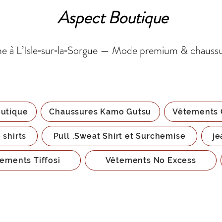
Aspect Boutique
 à L’Isle‑sur‑la‑Sorgue — Mode premium & chauss
utique
Chaussures Kamo Gutsu
Vêtements 
 shirts
Pull ,Sweat Shirt et Surchemise
je
ements Tiffosi
Vêtements No Excess