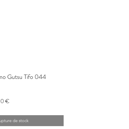
mo Gutsu Tifo 044
Prix
00 €
l
promotionnel
upture de stock