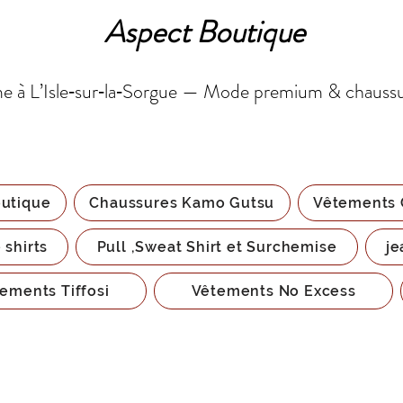
Aspect Boutique
 à L’Isle‑sur‑la‑Sorgue — Mode premium & chauss
utique
Chaussures Kamo Gutsu
Vêtements 
 shirts
Pull ,Sweat Shirt et Surchemise
je
ements Tiffosi
Vêtements No Excess