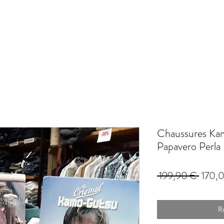
Chaussures Ka
Papavero Perla
Prix
 199,90 € 
170,
origina
R