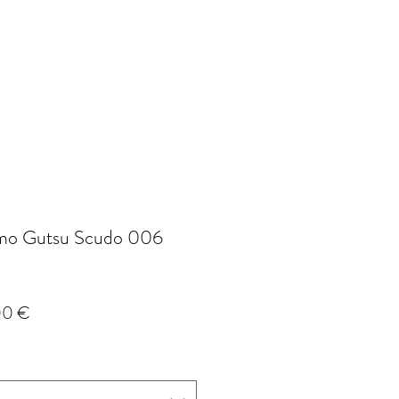
mo Gutsu Scudo 006
Prix
00 €
l
promotionnel