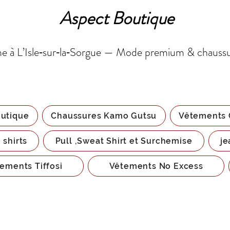
Aspect Boutique
 à L’Isle‑sur‑la‑Sorgue — Mode premium & chauss
utique
Chaussures Kamo Gutsu
Vêtements 
 shirts
Pull ,Sweat Shirt et Surchemise
je
ements Tiffosi
Vêtements No Excess