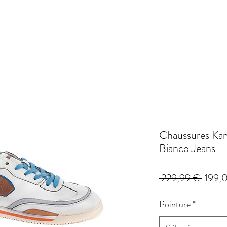
Chaussures Ka
Bianco Jeans
Prix
 229,99 € 
199,
origina
Pointure
*