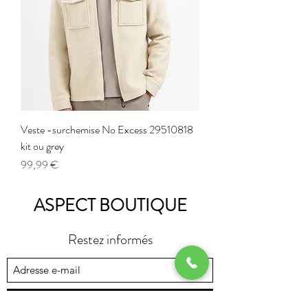
Veste -surchemise No Excess 29510818
kit ou grey
Prix
99,99 €
ASPECT BOUTIQUE
Restez informés
Envoyer