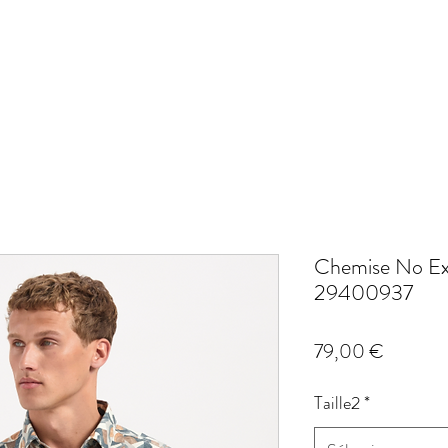
Chemise No Ex
29400937
Prix
79,00 €
Taille2
*