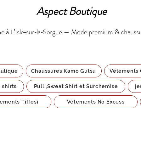
Aspect Boutique
 à L’Isle‑sur‑la‑Sorgue — Mode premium & chauss
utique
Chaussures Kamo Gutsu
Vêtements 
 shirts
Pull ,Sweat Shirt et Surchemise
je
ements Tiffosi
Vêtements No Excess