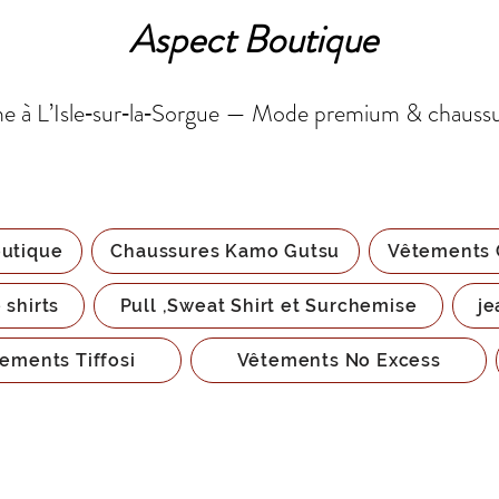
Aspect Boutique
 à L’Isle‑sur‑la‑Sorgue — Mode premium & chauss
utique
Chaussures Kamo Gutsu
Vêtements 
 shirts
Pull ,Sweat Shirt et Surchemise
je
ements Tiffosi
Vêtements No Excess